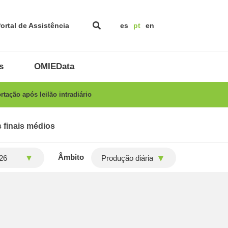
ortal de Assistência
es
pt
en
s
OMIEData
ação após leilão intradiário
 finais médios
Âmbito
Produção diária