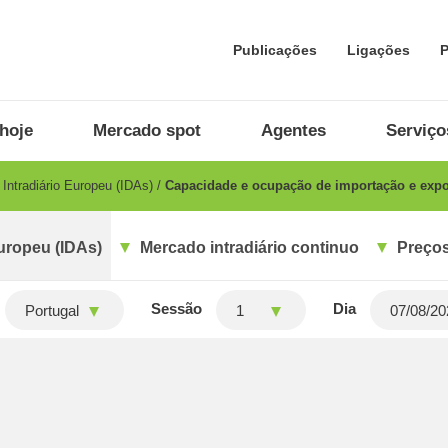
Publicações
Ligações
P
hoje
Mercado spot
Agentes
Serviço
Intradiário Europeu (IDAs)
Capacidade e ocupação de importação e export
uropeu (IDAs)
Mercado intradiário continuo
Preços
Sessão
Dia
Portugal
1