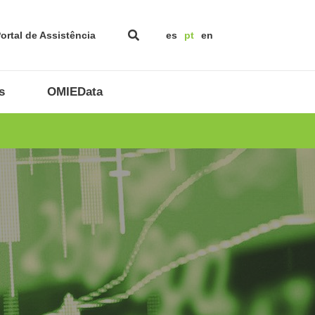
ortal de Assistência
es
pt
en
s
OMIEData