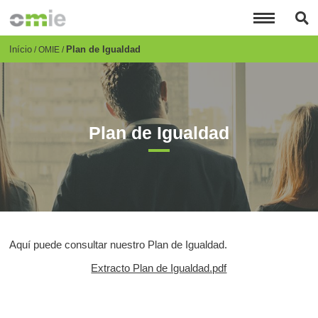
Passar
para
o
conteúdo
Breadcrumb
Início
Plan de Igualdad
OMIE
principal
Plan de Igualdad
Aquí puede consultar nuestro Plan de Igualdad.
Extracto Plan de Igualdad.pdf