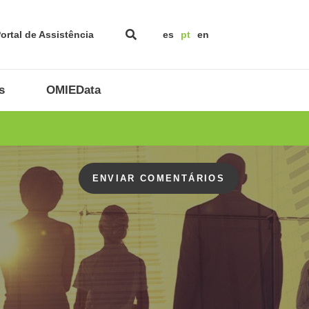
ortal de Assistência
es
pt
en
s
OMIEData
ENVIAR COMENTÁRIOS