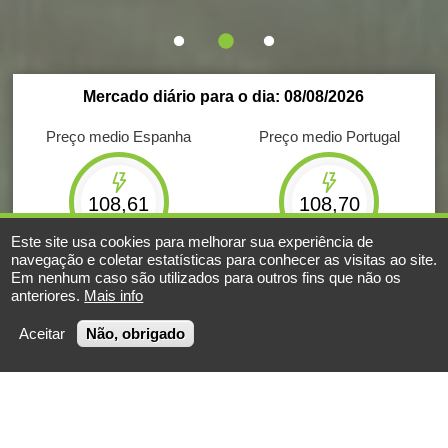
Mercado diário para o dia: 08/08/2026
Preço medio Espanha
Preço medio Portugal
108,61
108,70
€/MWh
€/MWh
Este site usa cookies para melhorar sua experiência de
navegação e coletar estatísticas para conhecer as visitas ao site.
Máximo
Minimo
Máximo
Minimo
Em nenhum caso são utilizados para outros fins que não os
191,01
0,00
191,01
0,00
anteriores.
Mais info
€/MWh
€/MWh
€/MWh
€/MWh
Aceitar
Não, obrigado
Energia negociada
Energia negociada
596
GWh
150
GWh
Resultados de Mercado