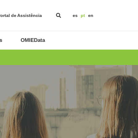
ortal de Assistência
es
pt
en
s
OMIEData