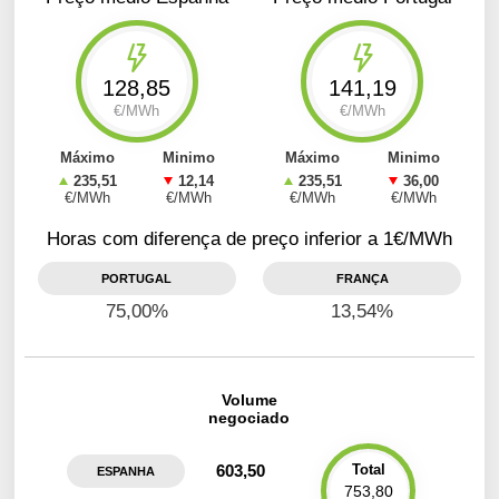
128,85
141,19
€/MWh
€/MWh
Máximo
Minimo
Máximo
Minimo
235,51
12,14
235,51
36,00
€/MWh
€/MWh
€/MWh
€/MWh
Horas com diferença de preço inferior a 1€/MWh
PORTUGAL
FRANÇA
75,00%
13,54%
Volume
negociado
Total
603,50
ESPANHA
753,80