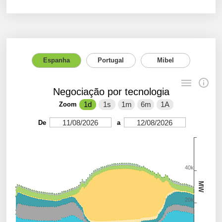
Espanha
Portugal
Mibel
Negociação por tecnologia
1d
1s
1m
6m
1A
Zoom
11/08/2026
12/08/2026
De
a
40k
MW
20k