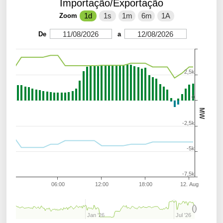
Importação/Exportação
1d
1s
1m
6m
1A
Zoom
11/08/2026
12/08/2026
De
a
2,5k
0
MW
-2,5k
-5k
-7,5k
06:00
12:00
18:00
12. Aug
Jan '26
Jul '26