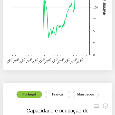
EUR/MWh
100
75
50
25
0
H1Q1
H7Q1
H13Q1
H19Q1
H3Q1
H9Q1
H15Q1
H21Q1
H5Q1
H11Q1
H17Q1
H23Q1
Portugal
França
Marruecos
Capacidade e ocupação de