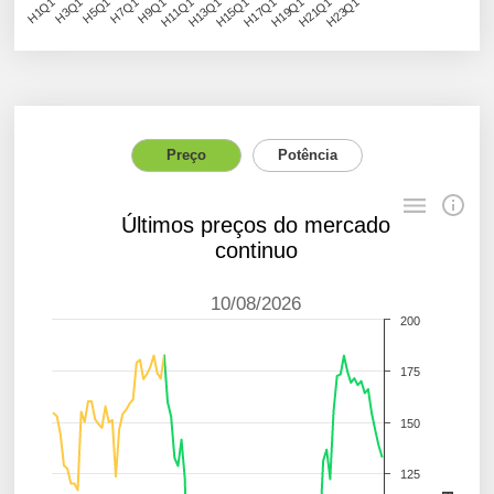
H1Q1
H7Q1
H13Q1
H19Q1
H3Q1
H9Q1
H15Q1
H21Q1
H5Q1
H11Q1
H17Q1
H23Q1
Preço
Potência
Últimos preços do mercado
continuo
10/08/2026
200
175
150
125