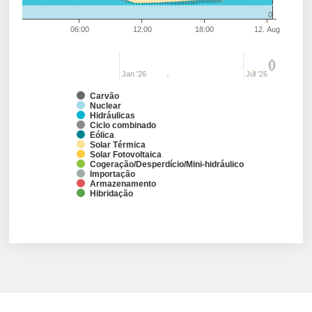
0
06:00
12:00
18:00
12. Aug
Jan '26
Jul '26
Carvão
Nuclear
Hidráulicas
Ciclo combinado
Eólica
Solar Térmica
Solar Fotovoltaica
Cogeração/Desperdício/Mini-hidráulico
Importação
Armazenamento
Hibridação