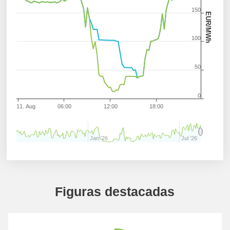
150
EUR/MWh
100
50
0
11. Aug
06:00
12:00
18:00
Jan '26
Jul '26
Figuras destacadas