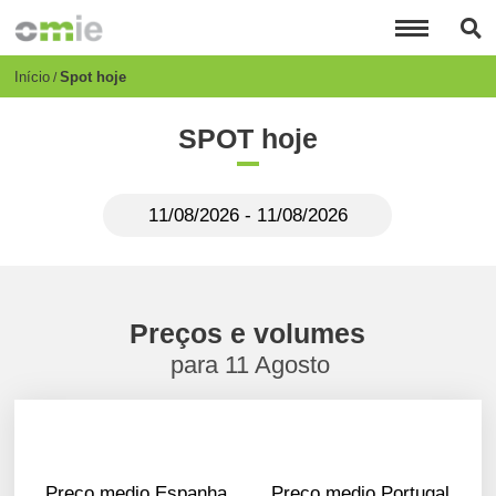
Passar
para
o
conteúdo
Breadcrumb
Início
Spot hoje
principal
SPOT hoje
Preços e volumes
para 11 Agosto
Preço medio Espanha
Preço medio Portugal