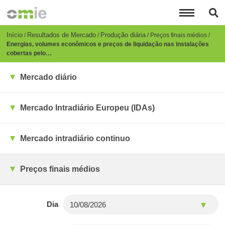
Passar
para
o
conteúdo
Breadcrumb
Início
Resultados de Mercado
Produção diária
Preços finais médios
principal
Energias, volumes econômicos e preços de liquidação nas instalações
cobertas pelo…
Mercado diário
Mercado Intradiário Europeu (IDAs)
Mercado intradiário continuo
Preços finais médios
Dia