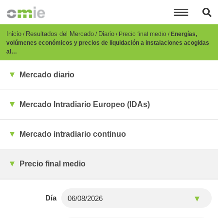
Pasar
al
contenido
principal
Breadcrumb
Inicio
Resultados del Mercado
Diario
Precio final medio
Energías,
volúmenes económicos y precios de liquidación a instalaciones acogidas
al…
Mercado diario
Mercado Intradiario Europeo (IDAs)
Mercado intradiario continuo
Precio final medio
Día