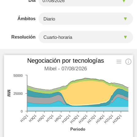
Día
Ámbitos
Resolución
Negociación por tecnologías
Mibel - 07/08/2026
50000
MW
25000
0
H9Q1
H13Q1
H17Q1
H21Q1
H3Q1
H7Q1
H11Q1
H15Q1
H19Q1
H23Q1
H1Q1
H5Q1
Periodo