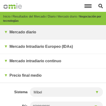
Pasar
al
contenido
principal
Breadcrumb
Inicio
Resultados del Mercado
Diario
Mercado diario
Negociación por
tecnologías
Mercado diario
Mercado Intradiario Europeo (IDAs)
Mercado intradiario continuo
Precio final medio
Sistema