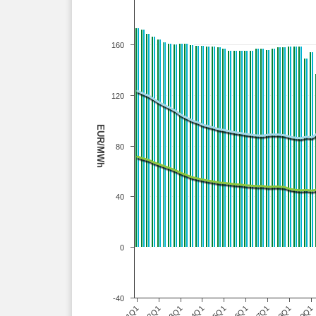
160
120
EUR/MWh
80
40
0
-40
H1Q1
H2Q1
H3Q1
H4Q1
H5Q1
H6Q1
H7Q1
H8Q1
H9Q1