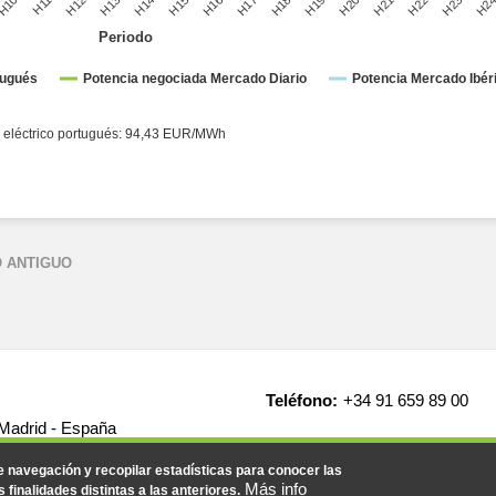
Periodo
tugués
Potencia negociada Mercado Diario
Potencia Mercado Ibéri
o español: 94,39 EUR/MWh ● Sistema eléctrico portugués: 94,43 EUR/MWh
 ANTIGUO
Teléfono:
+34 91 659 89 00
 Madrid - España
de navegación y recopilar estadísticas para conocer las
Más info
s finalidades distintas a las anteriores.