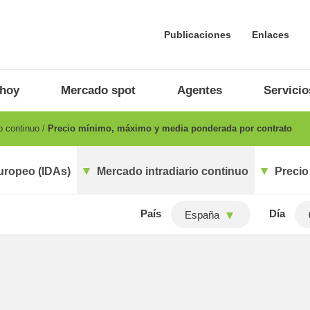
Publicaciones
Enlaces
 hoy
Mercado spot
Agentes
Servicio
o continuo
Precio mínimo, máximo y media ponderada por contrato
uropeo (IDAs)
Mercado intradiario continuo
Precio
País
Día
España