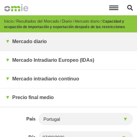
Pasar
al
contenido
principal
Breadcrumb
Inicio
Resultados del Mercado
Diario
Mercado diario
Capacidad y
ocupación de importación y exportación después de las restricciones
Mercado diario
Mercado Intradiario Europeo (IDAs)
Mercado intradiario continuo
Precio final medio
País