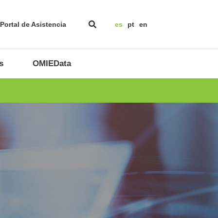
Portal de Asistencia
es
pt
en
s
OMIEData