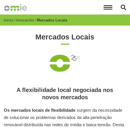
Passar
para
o
conteúdo
Breadcrumb
Início
Innovación
Mercados Locais
principal
Mercados Locais
A flexibilidade local negociada nos
novos mercados
Os mercados locais de flexibilidade
surgem da necessidade
de solucionar os problemas derivados da alta penetração
renovável distribuída nas redes de média e baixa tensão. Desta