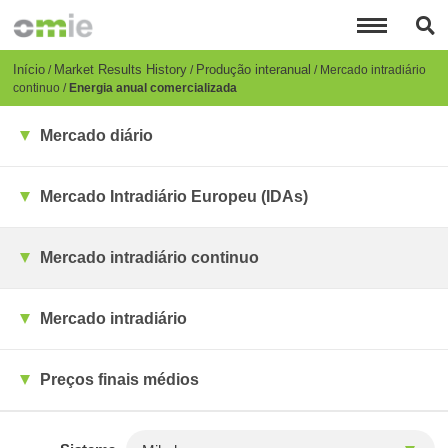
Passar
para
o
conteúdo
Breadcrumb
Início
Market Results History
Produção interanual
Mercado intradiário
principal
continuo
Energia anual comercializada
Mercado diário
Mercado Intradiário Europeu (IDAs)
Mercado intradiário continuo
Mercado intradiário
Preços finais médios