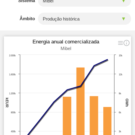
Sistema
Âmbito
Energia anual comercializada
Mibel
2.000k
15k
1.600k
12k
1.200k
9k
kEUR
GWh
800k
6k
400k
3k