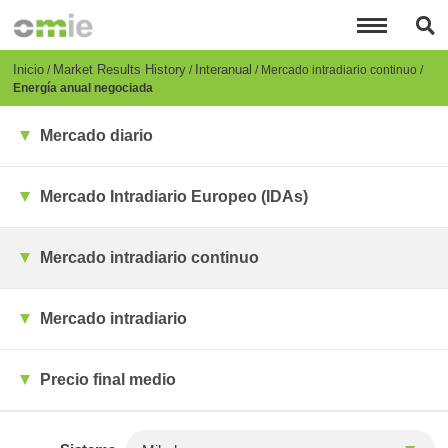
Pasar
al
contenido
principal
Breadcrumb
Inicio
Market Results History
Interanual
Mercado intradiario continuo
Energía anual negociada
Mercado diario
Mercado Intradiario Europeo (IDAs)
Mercado intradiario continuo
Mercado intradiario
Precio final medio