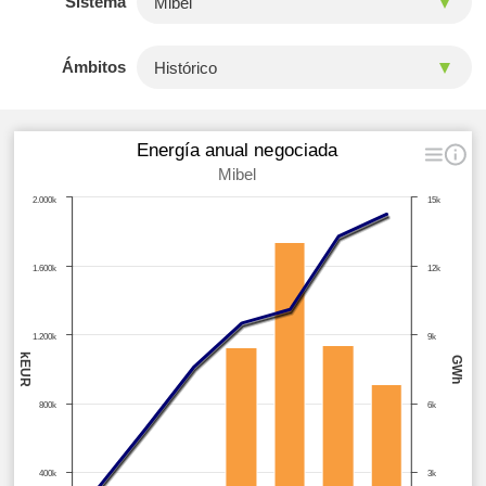
Sistema
Ámbitos
Energía anual negociada
Mibel
2.000k
15k
1.600k
12k
1.200k
9k
kEUR
GWh
800k
6k
400k
3k