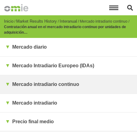
Pasar
al
contenido
principal
Breadcrumb
Inicio
Market Results History
Interanual
Mercado intradiario continuo
Contratación anual en el mercado intradiario continuo por unidades de
adquisición…
Mercado diario
Mercado Intradiario Europeo (IDAs)
Mercado intradiario continuo
Mercado intradiario
Precio final medio