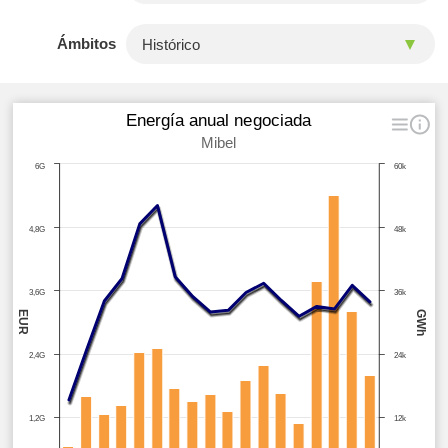
Ámbitos
Energía anual negociada
Mibel
6G
60k
4,8G
48k
3,6G
36k
GWh
EUR
2,4G
24k
1,2G
12k