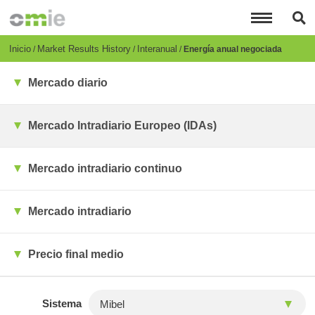
Pasar
al
contenido
principal
Breadcrumb
Inicio
Market Results History
Interanual
Energía anual negociada
Mercado diario
Mercado Intradiario Europeo (IDAs)
Mercado intradiario continuo
Mercado intradiario
Precio final medio
Sistema