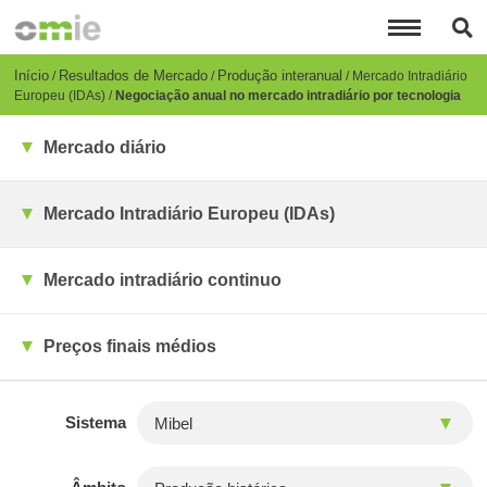
Passar
para
o
conteúdo
Breadcrumb
Início
Resultados de Mercado
Produção interanual
Mercado Intradiário
principal
Europeu (IDAs)
Negociação anual no mercado intradiário por tecnologia
Mercado diário
Mercado Intradiário Europeu (IDAs)
Mercado intradiário continuo
Preços finais médios
Sistema