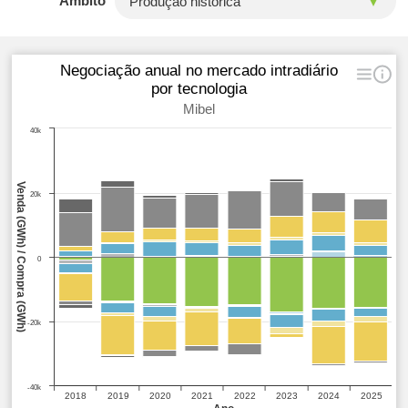
Âmbito
Negociação anual no mercado intradiário
por tecnologia
Mibel
40k
Venda (GWh) / Compra (GWh)
20k
0
-20k
-40k
2018
2019
2020
2021
2022
2023
2024
2025