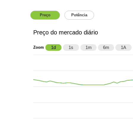
Preço
Potência
Preço do mercado diário
1d
1s
1m
6m
1A
Zoom