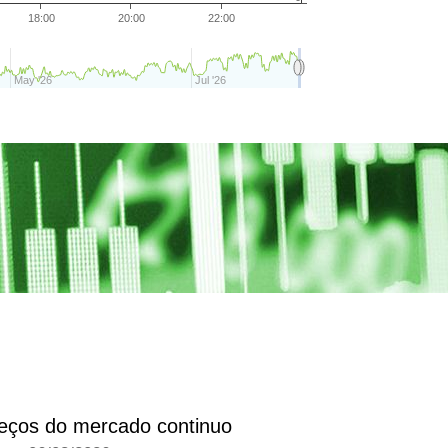
18:00
20:00
22:00
May '26
Jul '26
reços do mercado continuo