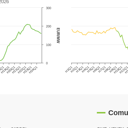
2026
300
200
EUR/MW
100
0
8Q1
H21Q1
H24Q1
H3Q1
H6Q1
H9Q1
H
H19Q1
H22Q1
H1Q1
H4Q1
H7Q1
H10Q1
H20Q1
H23Q1
H2Q1
H5Q1
H8Q1
H11Q
Comu