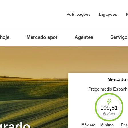
Publicações
Ligações
P
hoje
Mercado spot
Agentes
Serviço
Mercado d
Preço medio Espanh
nta com
109,51
iação em
rcados
€/MWh
grado
Máximo
Minimo
Ene