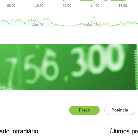
08:00
10:00
12:00
14:00
16:00
Jan '26
Mar '26
Preço
Potência
do intradiário
Últimos p