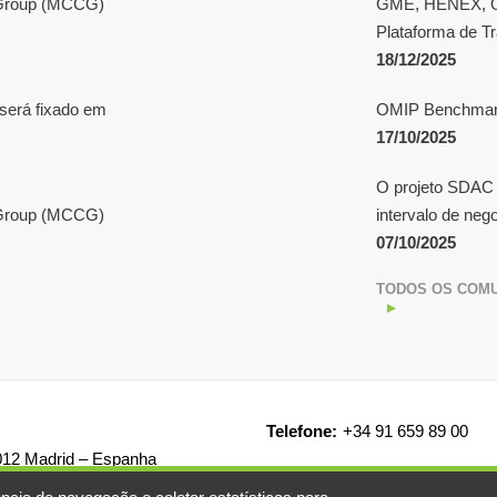
e Group (MCCG)
GME, HENEX, OK
Plataforma de 
18/12/2025
será fixado em
OMIP Benchmark
17/10/2025
O projeto SDAC
e Group (MCCG)
intervalo de neg
07/10/2025
TODOS OS COMU
Telefone:
+34 91 659 89 00
8012 Madrid – Espanha