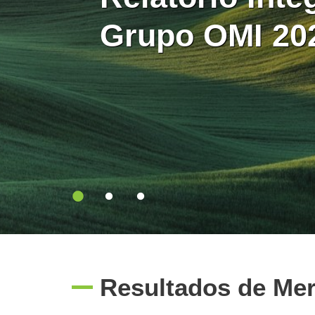
intervalos de 
estão integra
Grupo OMI 20
minutos no m
Europa
diário
Resultados de Me