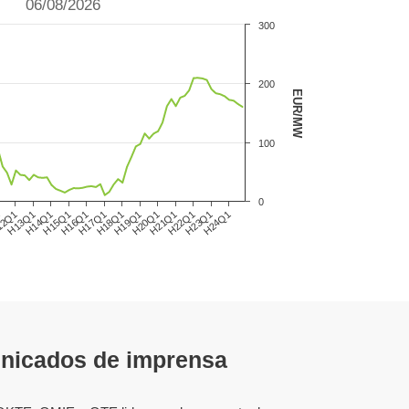
06/08/2026
300
200
EUR/MW
100
0
12Q1
H15Q1
H18Q1
H21Q1
H24Q1
H13Q1
H16Q1
H19Q1
H22Q1
1
H14Q1
H17Q1
H20Q1
H23Q1
nicados de imprensa