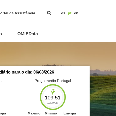
ortal de Assistência
es
pt
en
s
OMIEData
iário para o dia: 06/08/2026
a
Preço medio Portugal
109,51
€/MWh
rgia
Máximo
Minimo
Energia