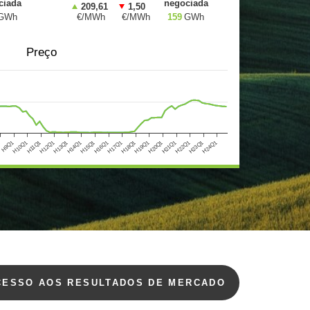
ciada
negociada
209,61
1,50
GWh
€/MWh
€/MWh
159
GWh
Preço
H10Q1
H13Q1
H16Q1
H19Q1
H22Q1
1
H11Q1
H14Q1
H17Q1
H20Q1
H23Q1
H9Q1
H12Q1
H15Q1
H18Q1
H21Q1
H24Q1
CESSO AOS RESULTADOS DE MERCADO