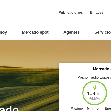
Publicaciones
Enlaces
 hoy
Mercado spot
Agentes
Servicio
Mercado d
Precio medio Españ
nta con
109,51
iación en
cados
€/MWh
rado
Máximo
Mínimo
Ene