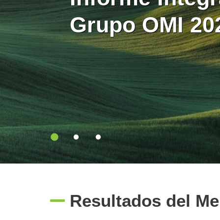
intervalos de 
están integra
Grupo OMI 20
minutos en el
Europa
diario
Resultados del M