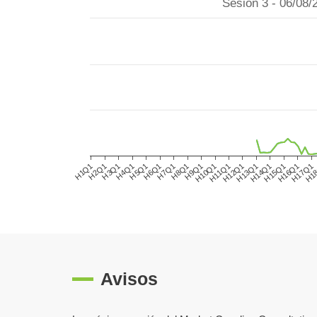
Sesión 3 - 06/08/
H3Q1
H6Q1
H9Q1
H12Q1
H15Q1
H1
H1Q1
H4Q1
H7Q1
H10Q1
H13Q1
H16Q1
H2Q1
H5Q1
H8Q1
H11Q1
H14Q1
H17Q1
Avisos