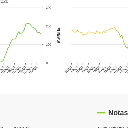
2026
300
200
EUR/MW
100
0
8Q1
H21Q1
H24Q1
H3Q1
H6Q1
H9Q1
H
H19Q1
H22Q1
H1Q1
H4Q1
H7Q1
H10Q1
H20Q1
H23Q1
H2Q1
H5Q1
H8Q1
H11Q
Notas