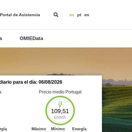
Portal de Asistencia
es
pt
en
s
OMIEData
iario para el día: 06/08/2026
a
Precio medio Portugal
109,51
€/MWh
rgía
Máximo
Mínimo
Energía