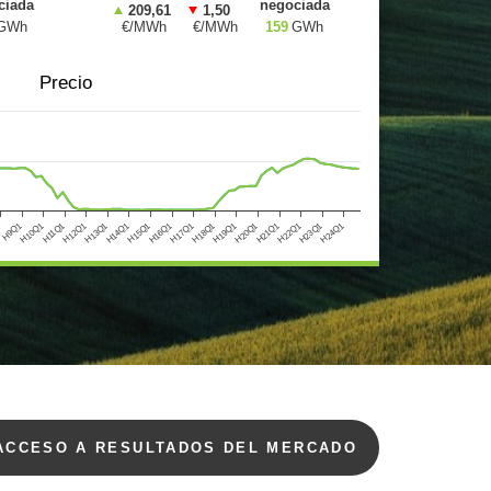
ciada
negociada
209,61
1,50
GWh
€/MWh
€/MWh
159
GWh
Precio
H10Q1
H13Q1
H16Q1
H19Q1
H22Q1
1
H11Q1
H14Q1
H17Q1
H20Q1
H23Q1
H9Q1
H12Q1
H15Q1
H18Q1
H21Q1
H24Q1
ACCESO A RESULTADOS DEL MERCADO