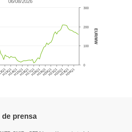
06/08/2026
300
200
EUR/MW
100
0
12Q1
H15Q1
H18Q1
H21Q1
H24Q1
H13Q1
H16Q1
H19Q1
H22Q1
1
H14Q1
H17Q1
H20Q1
H23Q1
 de prensa