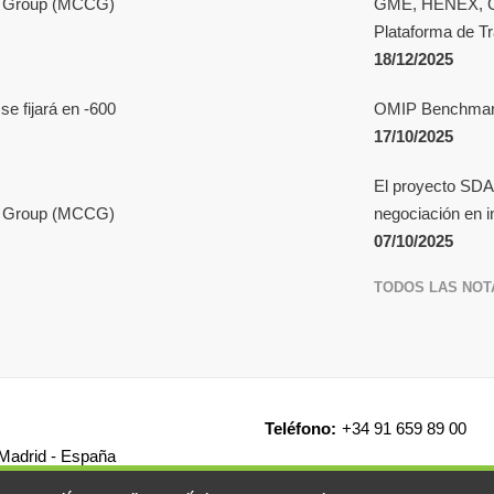
ve Group (MCCG)
GME, HENEX, OK
Plataforma de T
18/12/2025
e fijará en -600
OMIP Benchmark
17/10/2025
El proyecto SDA
ve Group (MCCG)
negociación en i
07/10/2025
TODOS LAS NOT
Teléfono:
+34 91 659 89 00
 Madrid - España