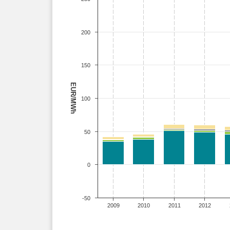
200
150
EUR/MWh
100
50
0
-50
2009
2010
2011
2012