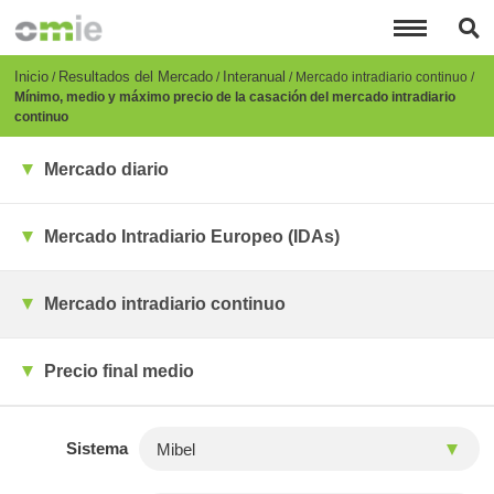
Pasar
al
contenido
principal
Breadcrumb
Inicio
Resultados del Mercado
Interanual
Mercado intradiario continuo
Mínimo, medio y máximo precio de la casación del mercado intradiario
continuo
Mercado diario
Mercado Intradiario Europeo (IDAs)
Mercado intradiario continuo
Precio final medio
Sistema