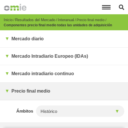
Pasar
al
contenido
principal
Breadcrumb
Inicio
Resultados del Mercado
Interanual
Precio final medio
Componentes precio final medio todas las unidades de adquisición
Mercado diario
Mercado Intradiario Europeo (IDAs)
Mercado intradiario continuo
Precio final medio
Ámbitos