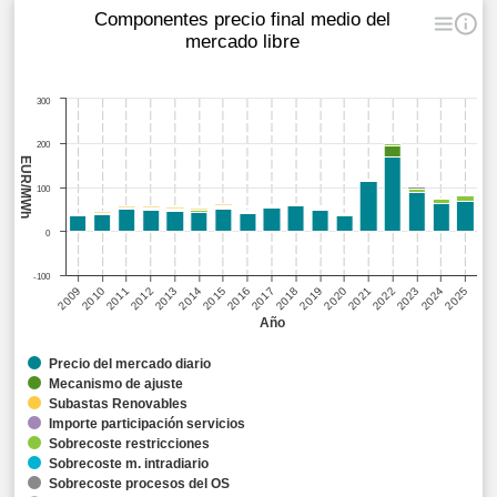
Componentes precio final medio del
mercado libre
300
200
EUR/MWh
100
0
-100
2014
2013
2012
2011
2010
2009
2025
2024
2023
2022
2021
2020
2019
2018
2017
2016
2015
Año
Precio del mercado diario
Mecanismo de ajuste
Subastas Renovables
Importe participación servicios
Sobrecoste restricciones
Sobrecoste m. intradiario
Sobrecoste procesos del OS