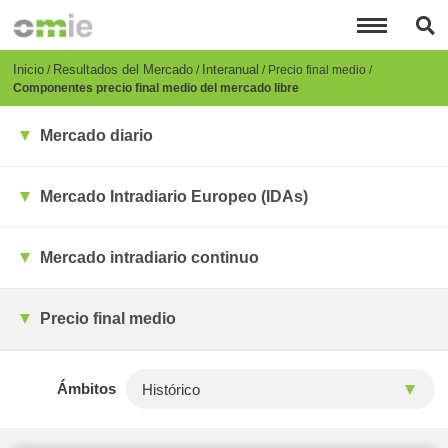
Pasar
al
contenido
principal
Breadcrumb
Inicio
Resultados del Mercado
Interanual
Precio final medio
Componentes precio final medio del mercado libre
Mercado diario
Mercado Intradiario Europeo (IDAs)
Mercado intradiario continuo
Precio final medio
Ámbitos