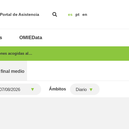
Portal de Asistencia
es
pt
en
s
OMIEData
ones acogidas al…
 final medio
Ámbitos
Diario