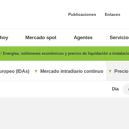
Publicaciones
Enlaces
 hoy
Mercado spot
Agentes
Servicio
o
Energías, volúmenes económicos y precios de liquidación a instalaci
uropeo (IDAs)
Mercado intradiario continuo
Precio
Día