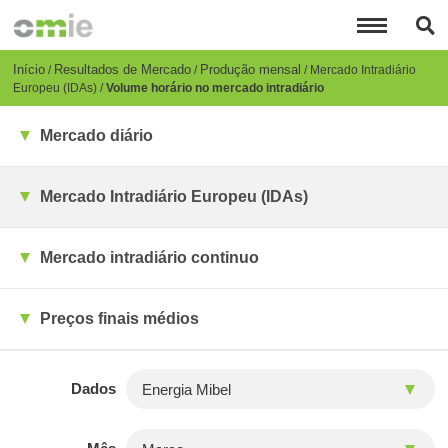
Passar
para
o
conteúdo
Breadcrumb
Início
Resultados de Mercado
Produção mensal
Mercado Intradiário
principal
Europeu (IDAs)
Volume horário no mercado intradiário
Mercado diário
Mercado Intradiário Europeu (IDAs)
Mercado intradiário continuo
Preços finais médios
Dados