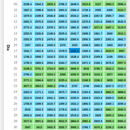
09
2338.4
2544.3
2835.4
2786.3
2648.5
3010.8
3127
2993.3
2996.4
10
1567.2
1588.4
1610.9
1601.6
2384.4
1718.3
2305
2450
3123.7
11
1979.5
2189.8
2546.8
2482.1
2534.2
2199.1
2267.8
2585.7
2661
12
2491.5
2576.9
1910.5
2390.5
2426.8
2270.6
2191.6
2568.9
2642.9
13
2772.4
2612.4
2378.1
2073.4
1881.8
2400.7
3271.9
3407.1
3119.9
14
2253.9
2326.8
2148.6
2035.6
2042.7
2408.3
2461.7
2660
2912.1
15
2302.9
2370.5
2479.4
2550.9
2360.6
2506.5
2699.7
2302.4
2662.7
16
1507
1525.4
1545.5
1570
1523
1548.5
1682.5
1663
1837.9
Dia
17
1541.7
1441.8
1472.1
1378.9
1292.6
1540.3
1681.1
3419.5
3597
18
1746.2
2008.7
1616.5
1531.6
1638.4
2270.5
2349.8
2100
2555.1
19
1739.3
1869.6
2004.1
2344.7
2293.8
2471.3
2168.1
2676.6
2957.5
20
3198.2
3791.3
3734.9
3682.1
3669.9
3632
3706.7
3622.2
3344.4
21
2780.2
3219.7
3254.2
3268
3250.9
3278.9
3134.1
2877
3404.4
22
3771.1
3366.6
3237.3
3235.4
3114.8
3108.9
3196.2
3659
3463.8
23
3077.3
3063.5
3060.2
2706.2
2707
2740
2549.5
2637.5
2717.7
24
2263.3
2171.1
2122
2075.7
2090.8
2183.6
2818.9
2862.5
3888.6
25
2212.9
2318.5
2341.1
2309.1
2335.9
2424.9
2315.4
2659.5
3185.8
26
1700.8
1589.5
1619.7
1499.3
1922.2
1896.5
2233.9
2469.1
2699.4
27
2016
1652.5
1853.8
1778.6
1639.2
1499.3
1889.8
2862.7
2945.5
28
2692.6
2650.3
2590.5
2523.8
2519.6
2354.7
2829
2835.3
3304.4
29
3377.6
3501.6
3035.5
3022.9
2864.9
2865.4
2829.8
3559.3
3960.4
30
3947
3413
3402.9
3282.7
3069.1
2788.7
3070.2
3156.2
4186.8