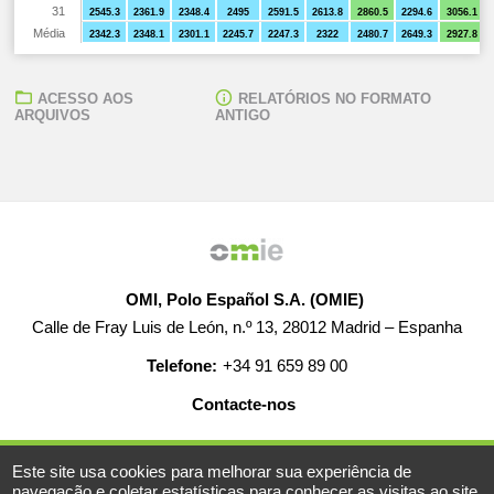
31
2545.3
2361.9
2348.4
2495
2591.5
2613.8
2860.5
2294.6
3056.1
Média
2342.3
2348.1
2301.1
2245.7
2247.3
2322
2480.7
2649.3
2927.8
ACESSO AOS
RELATÓRIOS NO FORMATO
ARQUIVOS
ANTIGO
OMI, Polo Español S.A. (OMIE)
Calle de Fray Luis de León, n.º 13, 28012 Madrid – Espanha
Telefone:
+34 91 659 89 00
Contacte-nos
AJUDA
EMPREGO
MAPA WEB
AVISO LEGAL
Este site usa cookies para melhorar sua experiência de
navegação e coletar estatísticas para conhecer as visitas ao site.