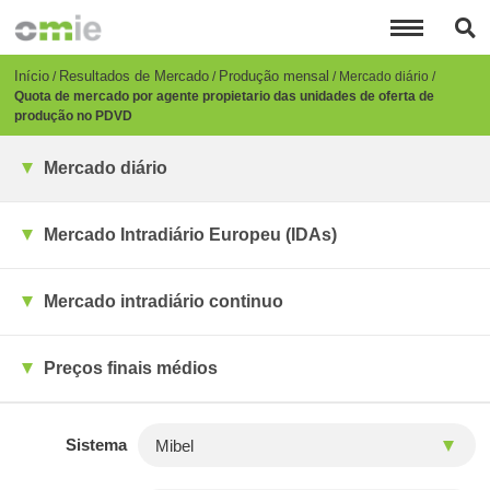
Passar
para
o
conteúdo
Breadcrumb
Início
Resultados de Mercado
Produção mensal
Mercado diário
principal
Quota de mercado por agente propietario das unidades de oferta de
produção no PDVD
Mercado diário
Mercado Intradiário Europeu (IDAs)
Mercado intradiário continuo
Preços finais médios
Sistema