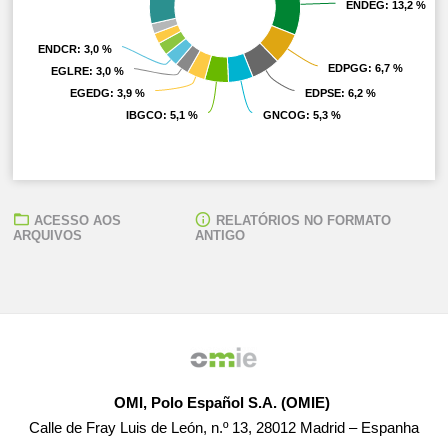
ENDEG
ENDEG
: 13,2 %
: 13,2 %
ENDCR
ENDCR
: 3,0 %
: 3,0 %
EDPGG
EDPGG
: 6,7 %
: 6,7 %
EGLRE
EGLRE
: 3,0 %
: 3,0 %
EGEDG
EGEDG
: 3,9 %
: 3,9 %
EDPSE
EDPSE
: 6,2 %
: 6,2 %
IBGCO
IBGCO
: 5,1 %
: 5,1 %
GNCOG
GNCOG
: 5,3 %
: 5,3 %
ACESSO AOS
RELATÓRIOS NO FORMATO
ARQUIVOS
ANTIGO
OMI, Polo Español S.A. (OMIE)
Calle de Fray Luis de León, n.º 13, 28012 Madrid – Espanha