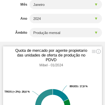
Mês
Ano
Âmbito
Quota de mercado por agente propietario
das unidades de oferta de produção no
PDVD
Mibel - 01/2024
IBGEG
IBGEG
: 17,8 %
: 17,8 %
OTROS (< 2%)
OTROS (< 2%)
: 28,6 %
: 28,6 %