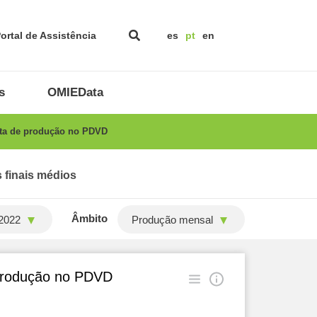
ortal de Assistência
es
pt
en
s
OMIEData
rta de produção no PDVD
 finais médios
Âmbito
2022
Produção mensal
 produção no PDVD