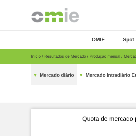
Passar
para
o
conteúdo
principal
OMIE
Menu
OMIE
Spot 
-
PT
Breadcrumb
Início
Resultados de Mercado
Produção mensal
Mercad
Mercado diário
Mercado Intradiário E
Quota de mercado p