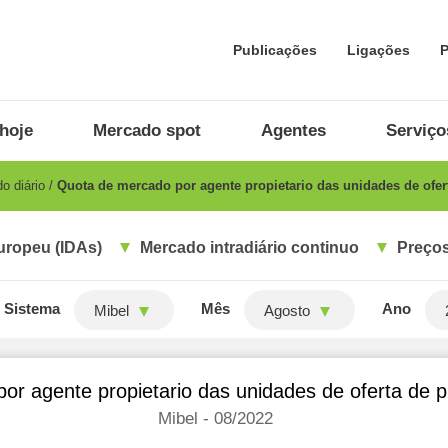
Publicações
Ligações
P
hoje
Mercado spot
Agentes
Serviço
o diário
Quota de mercado por agente propietario das unidades de ofe
uropeu (IDAs)
Mercado intradiário continuo
Preços
Sistema
Mês
Ano
Mibel
Agosto
or agente propietario das unidades de oferta de
Mibel - 08/2022