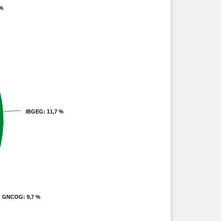
 %
 %
IBGEG
IBGEG
: 11,7 %
: 11,7 %
GNCOG
GNCOG
: 9,7 %
: 9,7 %