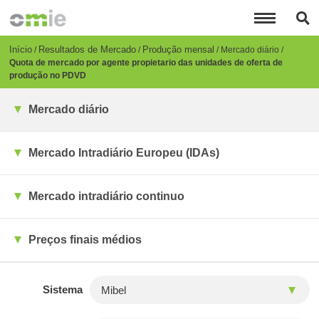
Passar
para
o
conteúdo
Breadcrumb
Início
Resultados de Mercado
Produção mensal
Mercado diário
principal
Quota de mercado por agente propietario das unidades de oferta de
produção no PDVD
Mercado diário
Mercado Intradiário Europeu (IDAs)
Mercado intradiário continuo
Preços finais médios
Sistema