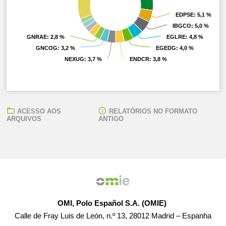
EDPSE
EDPSE
: 5,1 %
: 5,1 %
IBGCO
IBGCO
: 5,0 %
: 5,0 %
GNRAE
GNRAE
: 2,8 %
: 2,8 %
EGLRE
EGLRE
: 4,8 %
: 4,8 %
GNCOG
GNCOG
: 3,2 %
: 3,2 %
EGEDG
EGEDG
: 4,0 %
: 4,0 %
NEXUG
NEXUG
: 3,7 %
: 3,7 %
ENDCR
ENDCR
: 3,8 %
: 3,8 %
ACESSO AOS
RELATÓRIOS NO FORMATO
ARQUIVOS
ANTIGO
OMI, Polo Español S.A. (OMIE)
Calle de Fray Luis de León, n.º 13, 28012 Madrid – Espanha