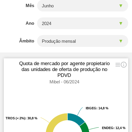
Mês
Ano
Âmbito
Quota de mercado por agente propietario
das unidades de oferta de produção no
PDVD
Mibel - 06/2024
IBGEG
IBGEG
: 14,8 %
: 14,8 %
OTROS (< 2%)
OTROS (< 2%)
: 30,8 %
: 30,8 %
ENDEG
ENDEG
: 12,4 %
: 12,4 %