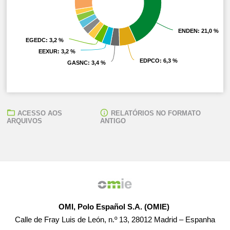
ENDEN
ENDEN
: 21,0 %
: 21,0 %
EGEDC
EGEDC
: 3,2 %
: 3,2 %
EEXUR
EEXUR
: 3,2 %
: 3,2 %
EDPCO
EDPCO
: 6,3 %
: 6,3 %
GASNC
GASNC
: 3,4 %
: 3,4 %
ACESSO AOS
RELATÓRIOS NO FORMATO
ARQUIVOS
ANTIGO
OMI, Polo Español S.A. (OMIE)
Calle de Fray Luis de León, n.º 13, 28012 Madrid – Espanha