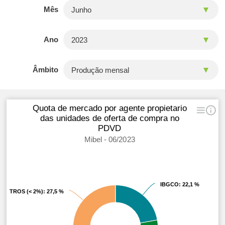
Mês
Ano
Âmbito
Quota de mercado por agente propietario
das unidades de oferta de compra no
PDVD
Mibel - 06/2023
IBGCO
IBGCO
: 22,1 %
: 22,1 %
OTROS (< 2%)
OTROS (< 2%)
: 27,5 %
: 27,5 %