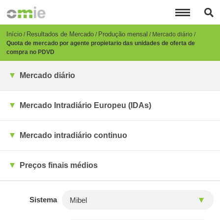
Passar
para
o
conteúdo
Breadcrumb
Início
Resultados de Mercado
Produção mensal
Mercado diário
principal
Quota de mercado por agente propietario das unidades de oferta de
compra no PDVD
Mercado diário
Mercado Intradiário Europeu (IDAs)
Mercado intradiário continuo
Preços finais médios
Sistema