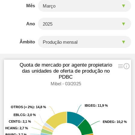
Mês
Ano
Âmbito
Quota de mercado por agente propietario
das unidades de oferta de produção no
PDBC
Mibel - 03/2025
IBGEG
IBGEG
: 11,9 %
: 11,9 %
OTROS (< 2%)
OTROS (< 2%)
: 14,8 %
: 14,8 %
EBLCG
EBLCG
: 2,0 %
: 2,0 %
CENTG
CENTG
: 2,1 %
: 2,1 %
ENDEG
ENDEG
: 10,2 %
: 10,2 %
HCANG
HCANG
: 2,7 %
: 2,7 %
WMARG
WMARG
: 2,7 %
: 2,7 %