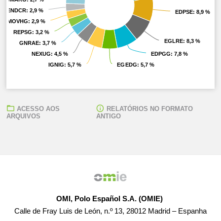
ENDCR
ENDCR
: 2,9 %
: 2,9 %
EDPSE
EDPSE
: 8,9 %
: 8,9 %
MOVHG
MOVHG
: 2,9 %
: 2,9 %
REPSG
REPSG
: 3,2 %
: 3,2 %
EGLRE
EGLRE
: 8,3 %
: 8,3 %
GNRAE
GNRAE
: 3,7 %
: 3,7 %
NEXUG
NEXUG
: 4,5 %
: 4,5 %
EDPGG
EDPGG
: 7,8 %
: 7,8 %
IGNIG
IGNIG
: 5,7 %
: 5,7 %
EGEDG
EGEDG
: 5,7 %
: 5,7 %
ACESSO AOS
RELATÓRIOS NO FORMATO
ARQUIVOS
ANTIGO
OMI, Polo Español S.A. (OMIE)
Calle de Fray Luis de León, n.º 13, 28012 Madrid – Espanha