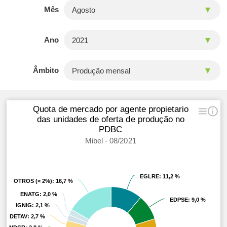
Mês
Ano
Âmbito
Quota de mercado por agente propietario
das unidades de oferta de produção no
PDBC
Mibel - 08/2021
EGLRE
EGLRE
: 11,2 %
: 11,2 %
OTROS (< 2%)
OTROS (< 2%)
: 16,7 %
: 16,7 %
ENATG
ENATG
: 2,0 %
: 2,0 %
EDPSE
EDPSE
: 9,0 %
: 9,0 %
IGNIG
IGNIG
: 2,1 %
: 2,1 %
DETAV
DETAV
: 2,7 %
: 2,7 %