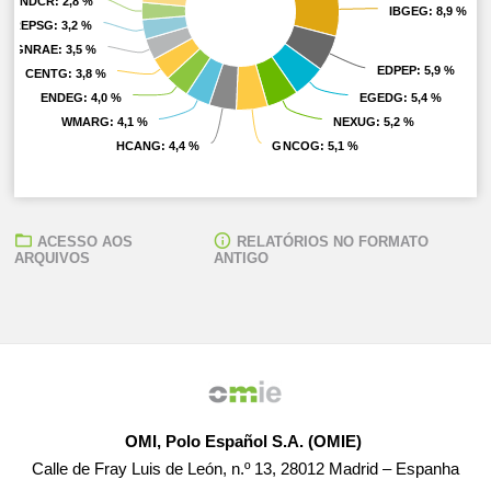
ENDCR
ENDCR
: 2,8 %
: 2,8 %
IBGEG
IBGEG
: 8,9 %
: 8,9 %
REPSG
REPSG
: 3,2 %
: 3,2 %
GNRAE
GNRAE
: 3,5 %
: 3,5 %
EDPEP
EDPEP
: 5,9 %
: 5,9 %
CENTG
CENTG
: 3,8 %
: 3,8 %
ENDEG
ENDEG
: 4,0 %
: 4,0 %
EGEDG
EGEDG
: 5,4 %
: 5,4 %
WMARG
WMARG
: 4,1 %
: 4,1 %
NEXUG
NEXUG
: 5,2 %
: 5,2 %
HCANG
HCANG
: 4,4 %
: 4,4 %
GNCOG
GNCOG
: 5,1 %
: 5,1 %
ACESSO AOS
RELATÓRIOS NO FORMATO
ARQUIVOS
ANTIGO
OMI, Polo Español S.A. (OMIE)
Calle de Fray Luis de León, n.º 13, 28012 Madrid – Espanha