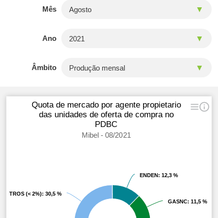
Mês
Ano
Âmbito
Quota de mercado por agente propietario
das unidades de oferta de compra no
PDBC
Mibel - 08/2021
ENDEN
ENDEN
: 12,3 %
: 12,3 %
OTROS (< 2%)
OTROS (< 2%)
: 30,5 %
: 30,5 %
GASNC
GASNC
: 11,5 %
: 11,5 %