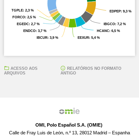
TGPLE
TGPLE
: 2,3 %
: 2,3 %
EDPEP
EDPEP
: 9,3 %
: 9,3 %
FORCO
FORCO
: 2,5 %
: 2,5 %
EGEDC
EGEDC
: 2,7 %
: 2,7 %
IBGCO
IBGCO
: 7,2 %
: 7,2 %
ENDCO
ENDCO
: 3,7 %
: 3,7 %
HCANC
HCANC
: 6,5 %
: 6,5 %
IBCUR
IBCUR
: 3,9 %
: 3,9 %
EEXUR
EEXUR
: 5,4 %
: 5,4 %
ACESSO AOS
RELATÓRIOS NO FORMATO
ARQUIVOS
ANTIGO
OMI, Polo Español S.A. (OMIE)
Calle de Fray Luis de León, n.º 13, 28012 Madrid – Espanha