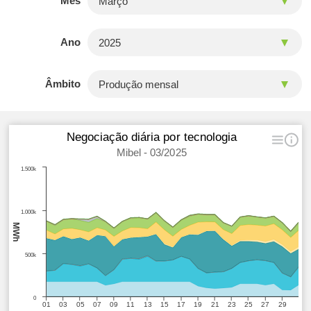
Mês
Ano
Âmbito
Negociação diária por tecnologia
Mibel - 03/2025
1.500k
1.000k
MWh
500k
0
01
03
05
07
09
11
13
15
17
19
21
23
25
27
29