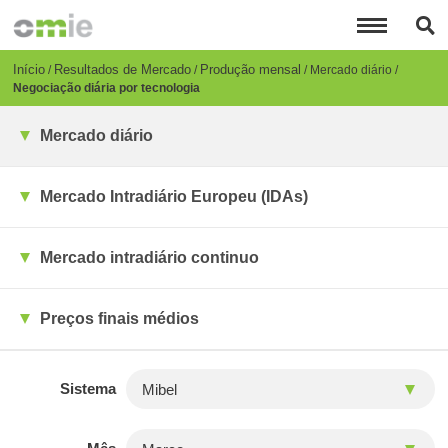
Passar
para
o
conteúdo
Breadcrumb
Início
Resultados de Mercado
Produção mensal
Mercado diário
principal
Negociação diária por tecnologia
Mercado diário
Mercado Intradiário Europeu (IDAs)
Mercado intradiário continuo
Preços finais médios
Sistema