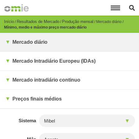
Passar
para
o
conteúdo
Breadcrumb
Início
Resultados de Mercado
Produção mensal
Mercado diário
principal
Mínimo, medio e máximo preço mercado diário
Mercado diário
Mercado Intradiário Europeu (IDAs)
Mercado intradiário continuo
Preços finais médios
Sistema