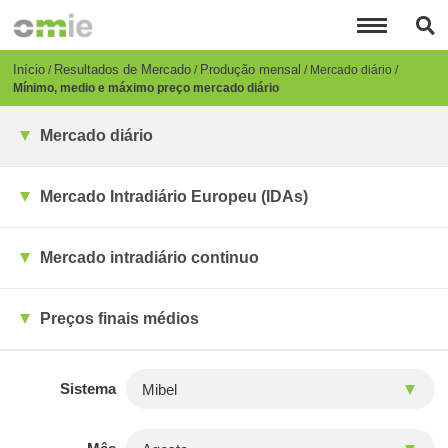
Passar
para
o
conteúdo
Breadcrumb
Início
Resultados de Mercado
Produção mensal
Mercado diário
principal
Mínimo, medio e máximo preço mercado diário
Mercado diário
Mercado Intradiário Europeu (IDAs)
Mercado intradiário continuo
Preços finais médios
Sistema