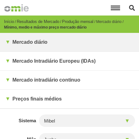
Passar
para
o
conteúdo
Breadcrumb
Início
Resultados de Mercado
Produção mensal
Mercado diário
principal
Mínimo, medio e máximo preço mercado diário
Mercado diário
Mercado Intradiário Europeu (IDAs)
Mercado intradiário continuo
Preços finais médios
Sistema