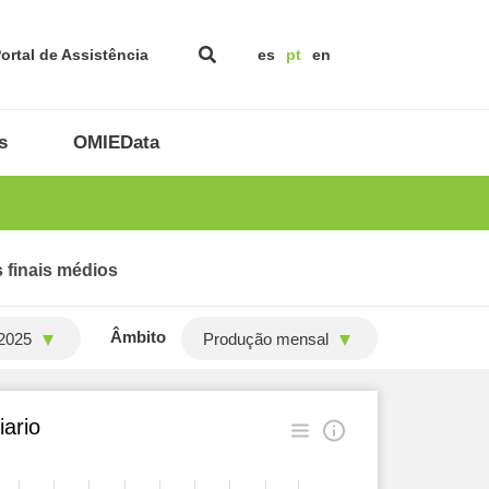
ortal de Assistência
es
pt
en
s
OMIEData
 finais médios
Âmbito
2025
Produção mensal
ario