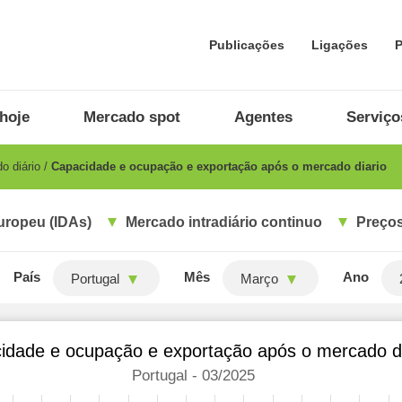
Publicações
Ligações
P
hoje
Mercado spot
Agentes
Serviço
o diário
Capacidade e ocupação e exportação após o mercado diario
uropeu (IDAs)
Mercado intradiário continuo
Preços
País
Mês
Ano
Portugal
Março
idade e ocupação e exportação após o mercado di
Portugal - 03/2025