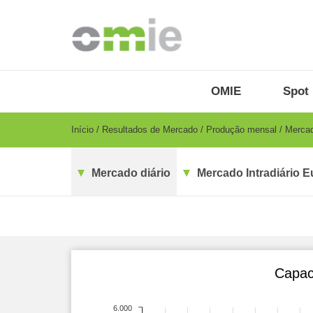
Passar
para
o
conteúdo
principal
OMIE
Menu
OMIE
Spot 
-
PT
Breadcrumb
Início
Resultados de Mercado
Produção mensal
Mercad
Mercado diário
Mercado Intradiário E
Capac
6.000