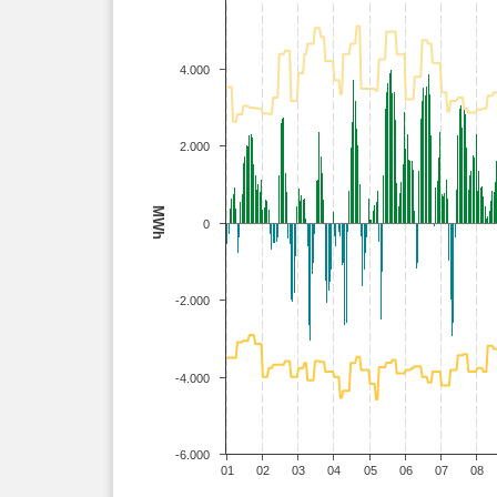
4.000
2.000
MWh
0
-2.000
-4.000
-6.000
01
02
03
04
05
06
07
08