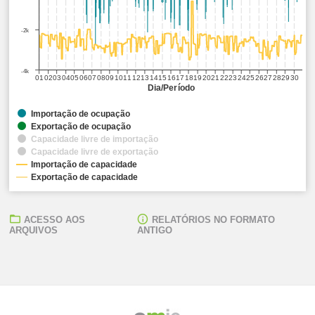
-2k
-4k
01
02
03
04
05
06
07
08
09
10
11
12
13
14
15
16
17
18
19
20
21
22
23
24
25
26
27
28
29
30
Dia/Período
Importação de ocupação
Exportação de ocupação
Capacidade livre de importação
Capacidade livre de exportação
Importação de capacidade
Exportação de capacidade
ACESSO AOS
RELATÓRIOS NO FORMATO
ARQUIVOS
ANTIGO