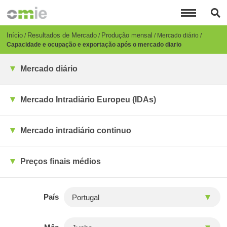
Passar
para
o
conteúdo
Breadcrumb
Início
Resultados de Mercado
Produção mensal
Mercado diário
principal
Capacidade e ocupação e exportação após o mercado diario
Mercado diário
Mercado Intradiário Europeu (IDAs)
Mercado intradiário continuo
Preços finais médios
País