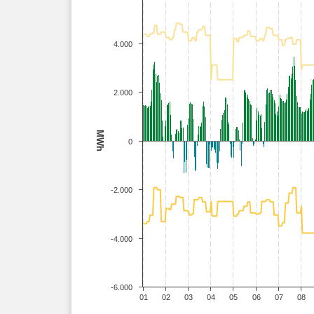
4.000
2.000
MWh
0
-2.000
-4.000
-6.000
01
02
03
04
05
06
07
08