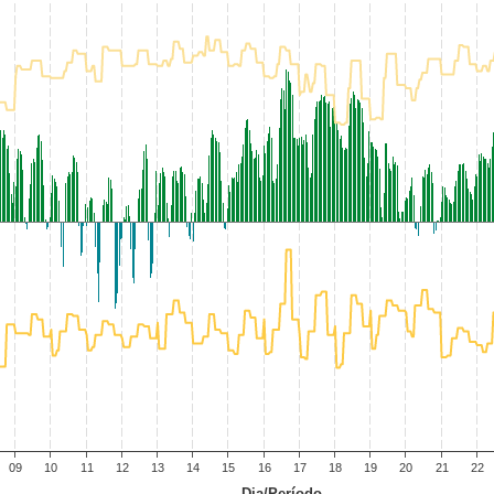
09
10
11
12
13
14
15
16
17
18
19
20
21
22
Dia/Período