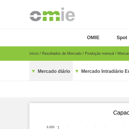
Passar
para
o
conteúdo
principal
OMIE
Menu
OMIE
Spot 
-
PT
Breadcrumb
Início
Resultados de Mercado
Produção mensal
Mercad
Mercado diário
Mercado Intradiário E
Capac
6.000