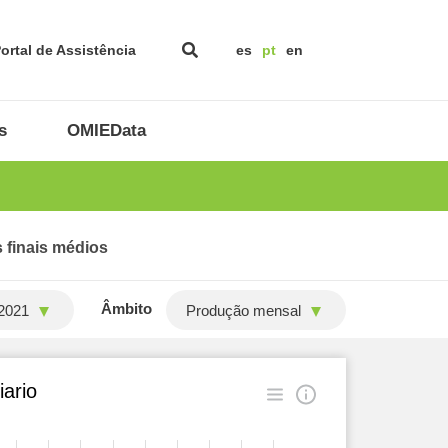
ortal de Assistência
es
pt
en
s
OMIEData
 finais médios
Âmbito
2021
Produção mensal
ario