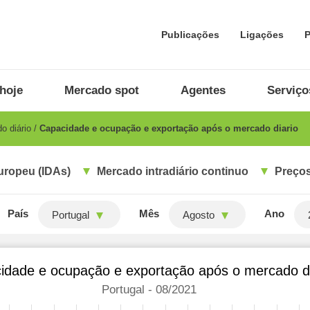
Publicações
Ligações
P
hoje
Mercado spot
Agentes
Serviço
o diário
Capacidade e ocupação e exportação após o mercado diario
uropeu (IDAs)
Mercado intradiário continuo
Preços
País
Mês
Ano
Portugal
Agosto
idade e ocupação e exportação após o mercado di
Portugal - 08/2021