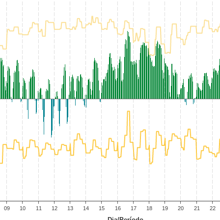
09
10
11
12
13
14
15
16
17
18
19
20
21
22
Dia/Período