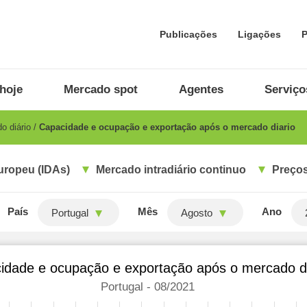
Publicações
Ligações
P
hoje
Mercado spot
Agentes
Serviço
o diário
Capacidade e ocupação e exportação após o mercado diario
uropeu (IDAs)
Mercado intradiário continuo
Preços
País
Mês
Ano
Portugal
Agosto
idade e ocupação e exportação após o mercado di
Portugal - 08/2021