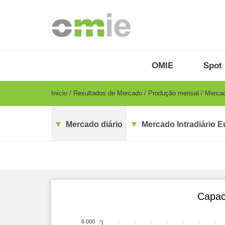
Passar
para
o
conteúdo
principal
OMIE
Menu
OMIE
Spot 
-
PT
Breadcrumb
Início
Resultados de Mercado
Produção mensal
Mercad
Mercado diário
Mercado Intradiário E
Capac
6.000