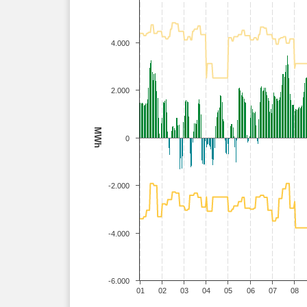
4.000
2.000
MWh
0
-2.000
-4.000
-6.000
01
02
03
04
05
06
07
08