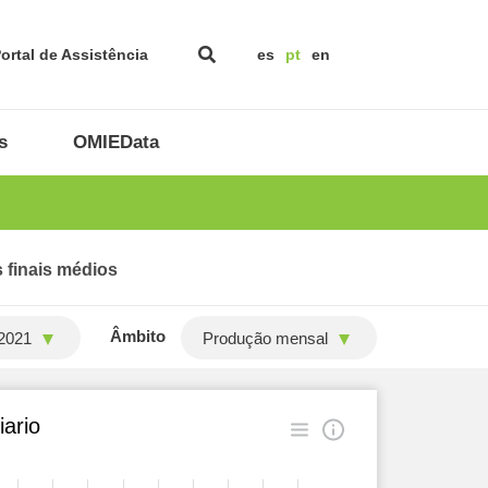
ortal de Assistência
es
pt
en
s
OMIEData
 finais médios
Âmbito
2021
Produção mensal
ario