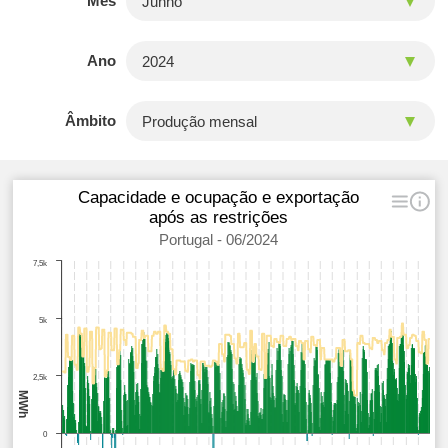
Mês
Ano
Âmbito
Capacidade e ocupação e exportação
após as restrições
Portugal - 06/2024
7,5k
5k
2,5k
MWh
0