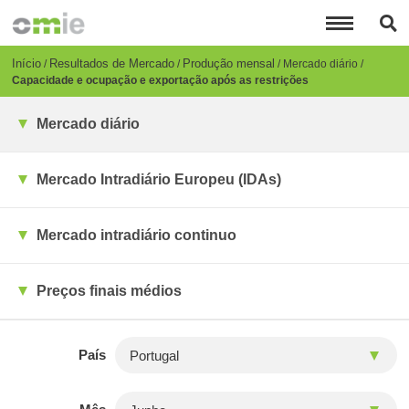
Passar
para
o
conteúdo
Breadcrumb
Início
Resultados de Mercado
Produção mensal
Mercado diário
principal
Capacidade e ocupação e exportação após as restrições
Mercado diário
Mercado Intradiário Europeu (IDAs)
Mercado intradiário continuo
Preços finais médios
País