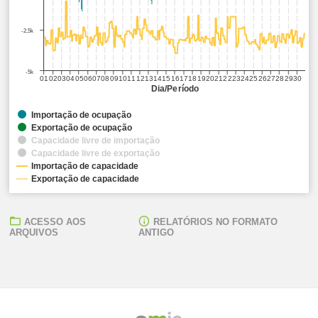
-2,5k
-5k
01
02
03
04
05
06
07
08
09
10
11
12
13
14
15
16
17
18
19
20
21
22
23
24
25
26
27
28
29
30
Dia/Período
Importação de ocupação
Exportação de ocupação
Capacidade livre de importação
Capacidade livre de exportação
Importação de capacidade
Exportação de capacidade
ACESSO AOS
RELATÓRIOS NO FORMATO
ARQUIVOS
ANTIGO