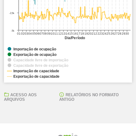
-2,5k
-5k
01
02
03
04
05
06
07
08
09
10
11
12
13
14
15
16
17
18
19
20
21
22
23
24
25
26
27
28
29
30
Dia/Período
Importação de ocupação
Exportação de ocupação
Capacidade livre de importação
Capacidade livre de exportação
Importação de capacidade
Exportação de capacidade
ACESSO AOS
RELATÓRIOS NO FORMATO
ARQUIVOS
ANTIGO