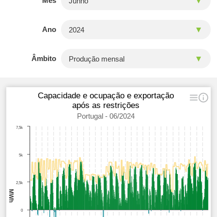
Mês
Ano
Âmbito
Capacidade e ocupação e exportação
após as restrições
Portugal - 06/2024
7,5k
5k
2,5k
MWh
0