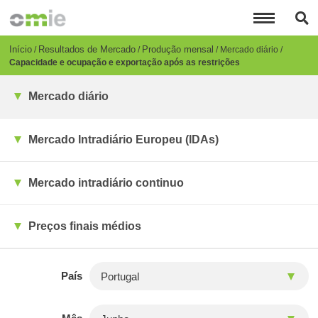
Passar
para
o
conteúdo
Breadcrumb
Início
Resultados de Mercado
Produção mensal
Mercado diário
principal
Capacidade e ocupação e exportação após as restrições
Mercado diário
Mercado Intradiário Europeu (IDAs)
Mercado intradiário continuo
Preços finais médios
País