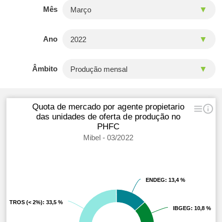
Mês
Ano
Âmbito
Quota de mercado por agente propietario
das unidades de oferta de produção no
PHFC
Mibel - 03/2022
ENDEG
ENDEG
: 13,4 %
: 13,4 %
OTROS (< 2%)
OTROS (< 2%)
: 33,5 %
: 33,5 %
IBGEG
IBGEG
: 10,8 %
: 10,8 %