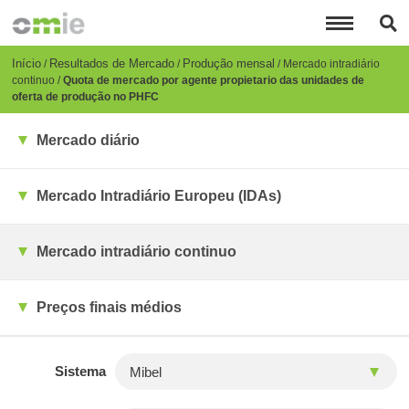
Passar
para
o
conteúdo
Breadcrumb
Início
Resultados de Mercado
Produção mensal
Mercado intradiário
principal
continuo
Quota de mercado por agente propietario das unidades de
oferta de produção no PHFC
Mercado diário
Mercado Intradiário Europeu (IDAs)
Mercado intradiário continuo
Preços finais médios
Sistema