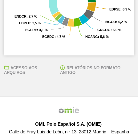
EDPSE
EDPSE
: 6,9 %
: 6,9 %
ENDCR
ENDCR
: 2,7 %
: 2,7 %
IBGCO
IBGCO
: 6,2 %
: 6,2 %
EDPEP
EDPEP
: 3,5 %
: 3,5 %
EGLRE
EGLRE
: 4,1 %
: 4,1 %
GNCOG
GNCOG
: 5,9 %
: 5,9 %
EGEDG
EGEDG
: 4,7 %
: 4,7 %
HCANG
HCANG
: 5,6 %
: 5,6 %
ACESSO AOS
RELATÓRIOS NO FORMATO
ARQUIVOS
ANTIGO
OMI, Polo Español S.A. (OMIE)
Calle de Fray Luis de León, n.º 13, 28012 Madrid – Espanha