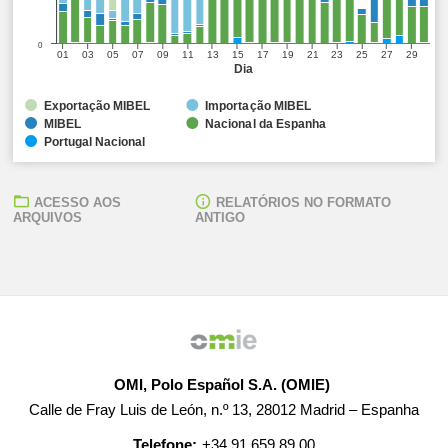
0
01
03
05
07
09
11
13
15
17
19
21
23
25
27
29
Dia
Exportação MIBEL
Importação MIBEL
MIBEL
Nacional da Espanha
Portugal Nacional
ACESSO AOS
RELATÓRIOS NO FORMATO
ARQUIVOS
ANTIGO
OMI, Polo Español S.A. (OMIE)
Calle de Fray Luis de León, n.º 13, 28012 Madrid – Espanha
Telefone:
+34 91 659 89 00