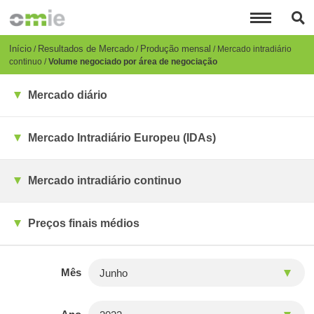
Passar
para
o
conteúdo
Breadcrumb
Início
Resultados de Mercado
Produção mensal
Mercado intradiário
principal
continuo
Volume negociado por área de negociação
Mercado diário
Mercado Intradiário Europeu (IDAs)
Mercado intradiário continuo
Preços finais médios
Mês