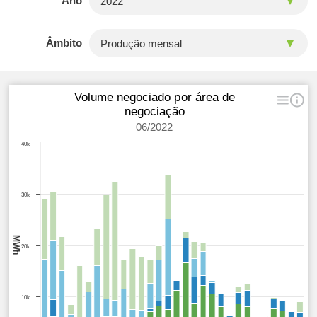
Ano
Âmbito
Volume negociado por área de
negociação
06/2022
40k
30k
MWh
20k
10k