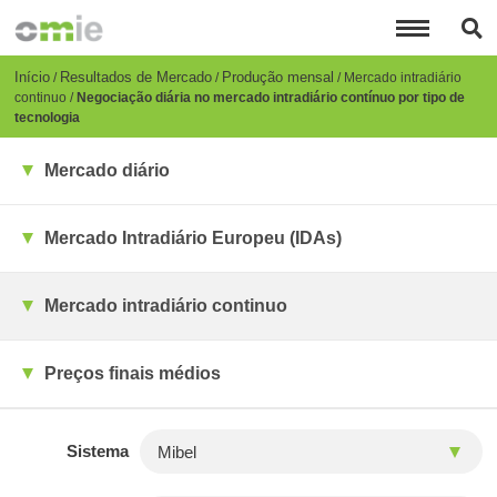
Passar
para
o
conteúdo
Breadcrumb
Início
Resultados de Mercado
Produção mensal
Mercado intradiário
principal
continuo
Negociação diária no mercado intradiário contínuo por tipo de
tecnologia
Mercado diário
Mercado Intradiário Europeu (IDAs)
Mercado intradiário continuo
Preços finais médios
Sistema