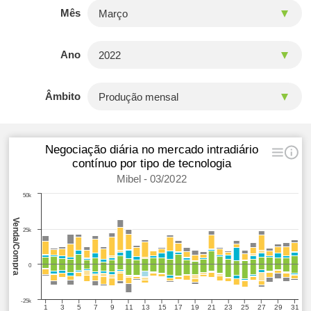
Mês
Ano
Âmbito
Negociação diária no mercado intradiário
contínuo por tipo de tecnologia
Mibel - 03/2022
50k
Venda/Compra
25k
0
-25k
1
3
5
7
9
11
13
15
17
19
21
23
25
27
29
31