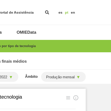
ortal de Assistência
es
pt
en
s
OMIEData
 por tipo de tecnologia
 finais médios
Âmbito
2022
Produção mensal
 tecnologia