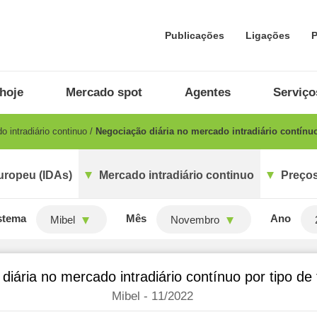
Publicações
Ligações
P
hoje
Mercado spot
Agentes
Serviço
 intradiário continuo
Negociação diária no mercado intradiário contínuo
uropeu (IDAs)
Mercado intradiário continuo
Preços
stema
Mês
Ano
Mibel
Novembro
diária no mercado intradiário contínuo por tipo de
Mibel - 11/2022