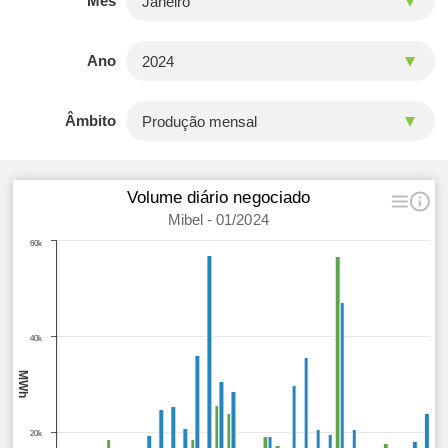
Mês
Ano
Âmbito
Volume diário negociado
Mibel - 01/2024
60k
40k
MWh
20k