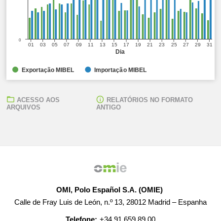
0
01
03
05
07
09
11
13
15
17
19
21
23
25
27
29
31
Dia
Exportação MIBEL
Importação MIBEL
ACESSO AOS
RELATÓRIOS NO FORMATO
ARQUIVOS
ANTIGO
OMI, Polo Español S.A. (OMIE)
Calle de Fray Luis de León, n.º 13, 28012 Madrid – Espanha
Telefone:
+34 91 659 89 00