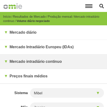
Passar
para
o
conteúdo
Breadcrumb
Início
Resultados de Mercado
Produção mensal
Mercado intradiário
principal
continuo
Volume diário negociado
Mercado diário
Mercado Intradiário Europeu (IDAs)
Mercado intradiário continuo
Preços finais médios
Sistema